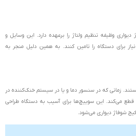
640,000
تومان
کلید فشار ایمنی 28KIS
2,366,000
تومان
ایل و
جر به
سنسور فلومتر bita
976,000
تومان
کلید فشار ایمنی دودکش
24KIS
ده در
2,430,000
تومان
طراحی
NTC مستغرق
385,000
تومان