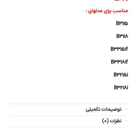
مناسب برای مدلهای :
B3115
B3118
B3315if
B3318if
B3215i
B3218i
توضیحات تکمیلی
نظرات (0)