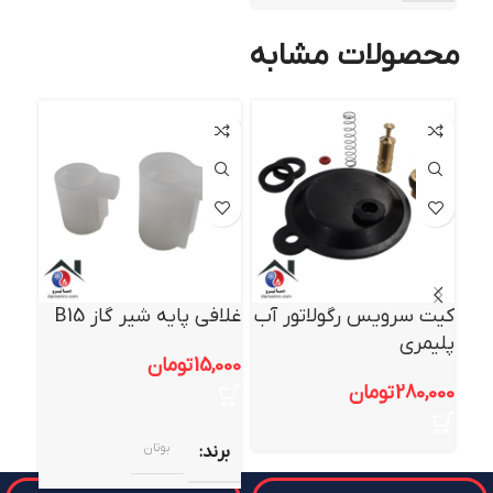
محصولات مشابه
اتما
جو
کیت سرویس رگولاتور آب
غلافی پایه شیر گاز B15
پیچ 
پلیمری
B15
15,000
تومان
280,000
تومان
,000
بوتان
برند