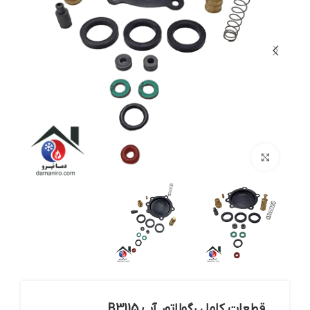
بزرگنمایی تصویر
قطعات کامل رگولاتور آب B3115