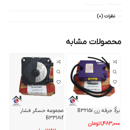
نظرات (0)
محصولات مشابه
برد جرقه زن B3215i
مجموعه حسگر فشار
کیت
B3318if
پلی
1,483,000
تومان