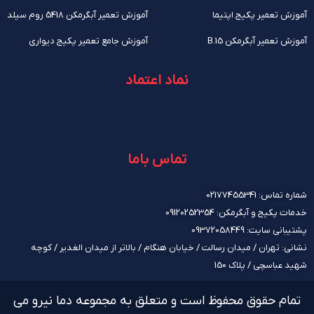
آموزش تعمیر پکیج اپتیما
آموزش تعمیر آبگرمکن 5418 روم سیلد
آموزش تعمیر آبگرمکن B.15
آموزش جامع تعمیر پکیج دیواری
نماد اعتماد
تماس باما
شماره تماس: 02177455341
خدمات پکیج و آبگرمکن: 09120252354
پشتیبانی سایت: 09372058449
نشانی: تهران / میدان رسالت / خیابان هنگام / بالاتر از میدان الغدیر / کوچه
شهید عباسچی / پلاک 150
تمام حقوق محفوظ است و متعلق به مجموعه دما نیرو می