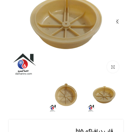
بزرگنمایی تصویر
قاب دیافراگم b15