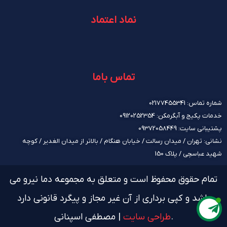
نماد اعتماد
تماس باما
شماره تماس: 02177455341
خدمات پکیج و آبگرمکن: 09120252354
پشتیبانی سایت: 09372058449
نشانی: تهران / میدان رسالت / خیابان هنگام / بالاتر از میدان الغدیر / کوچه
شهید عباسچی / پلاک 150
تمام حقوق محفوظ است و متعلق به مجموعه دما نیرو می
باشد و کپی برداری از آن غیر مجاز و پیگرد قانونی دارد
.
طراحی سایت
| مصطفی اسپنانی