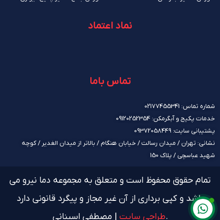
نماد اعتماد
تماس باما
شماره تماس: 02177455341
خدمات پکیج و آبگرمکن: 09120252354
پشتیبانی سایت: 09372058449
نشانی: تهران / میدان رسالت / خیابان هنگام / بالاتر از میدان الغدیر / کوچه
شهید عباسچی / پلاک 150
تمام حقوق محفوظ است و متعلق به مجموعه دما نیرو می
باشد و کپی برداری از آن غیر مجاز و پیگرد قانونی دارد
.
طراحی سایت
| مصطفی اسپنانی