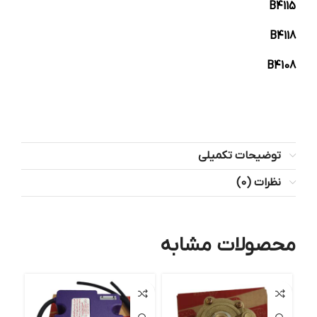
B4115
B4118
B4108
توضیحات تکمیلی
نظرات (0)
محصولات مشابه