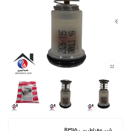
بزرگنمایی تصویر
شیر مغناطیسی B3115