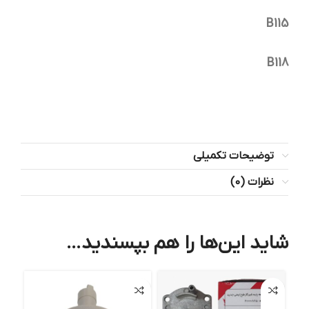
B115
B118
توضیحات تکمیلی
نظرات (0)
شاید این‌ها را هم بپسندید…