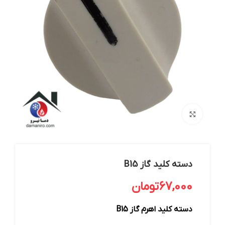
بزرگنمایی تصویر
دسته کلید گاز B15
67,000
تومان
دسته کلید اهرم گاز B15