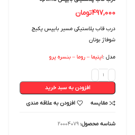
497,000
تومان
درب قاب پلاستیکی مسیر بایپس پکیج
شوفاژ بوتان
مدل :
اپتیما – روما – بنسره پرو
افزودن به سبد خرید
مقایسه
افزودن به علاقه مندی
شناسه محصول:
20004079