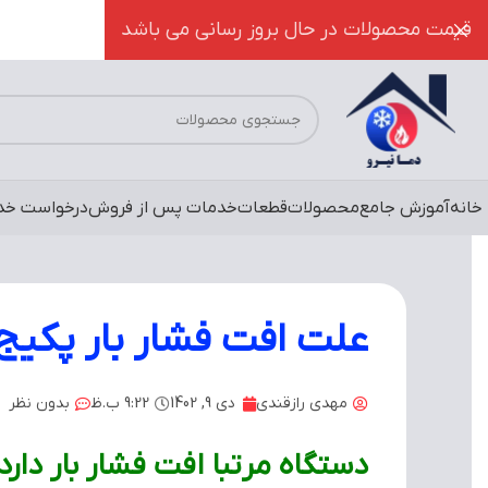
قیمت محصولات در حال بروز رسانی می باشد
خانه
آموزش جامع
محصولات
قطعات
خدمات پس از فروش
درخواست خد
علت افت فشار بار پکی
مهدی رازقندی
دی 9, 1402
9:22 ب.ظ
بدون نظر
دستگاه مرتبا افت فشار بار دارد(درجه از ۱.۵)