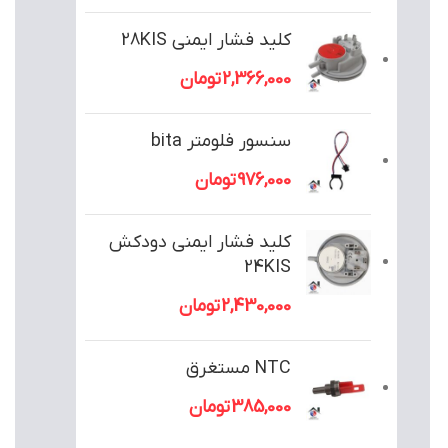
کلید فشار ایمنی 28KIS
2,366,000
تومان
سنسور فلومتر bita
976,000
تومان
کلید فشار ایمنی دودکش
24KIS
2,430,000
تومان
NTC مستغرق
385,000
تومان