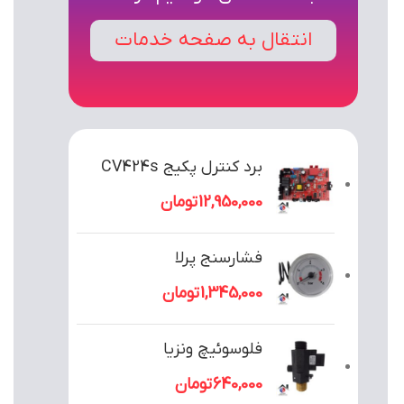
انتقال به صفحه خدمات
برد کنترل پکیج CV424s
12,950,000
تومان
فشارسنج پرلا
1,345,000
تومان
فلوسوئیچ ونزیا
640,000
تومان