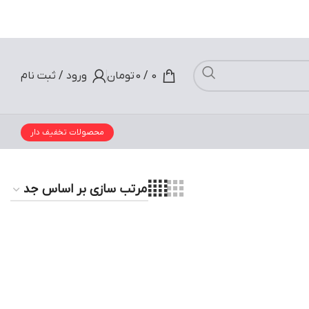
 نام
ار