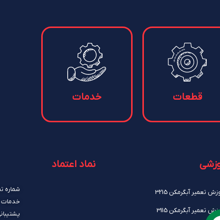
تماس باما
شماره تماس: 02177455341
خدمات پکیج و آبگرمکن: 09120252354
پشتیبانی سایت: 09372058449