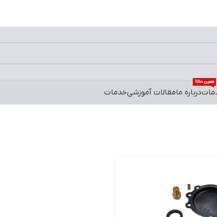
0
/
0
تومان
ورود / ثبت
محصولات تخفیف د