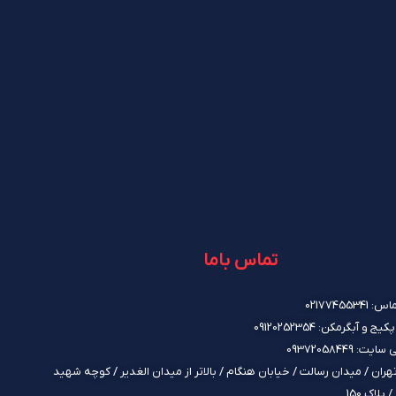
تماس باما
021774553
و آبگرمکن: 09120252354
ت: 09372058449
هران / میدان رسالت / خیابان هنگام / بالاتر از میدان الغدیر / کوچه شهید
پلاک 150