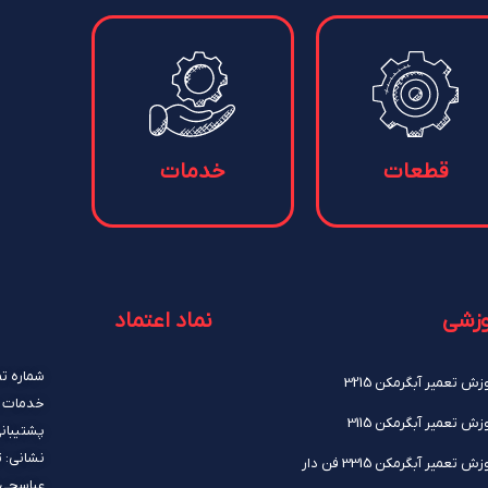
قطعات
خدمات
وزشی
نماد اعتماد
شماره تماس: 41
زش تعمیر آبگرمکن 3215
خدمات پکیج 
زش تعمیر آبگرمکن 3115
پشتیبانی سای
نشانی: ت
ش تعمیر آبگرمکن 3315 فن دار
عباسچی / 