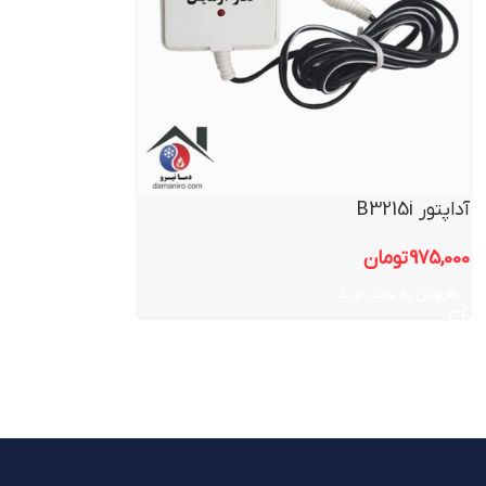
آداپتور B3215i
975,000
تومان
افزودن به سبد خرید