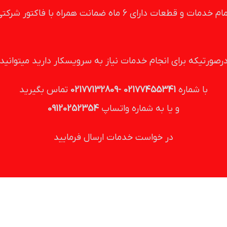
یتوانید
ید