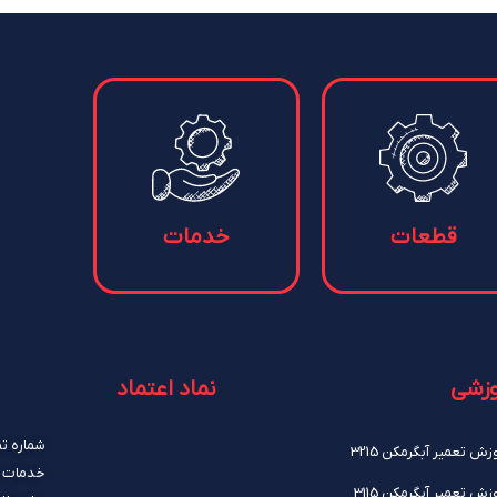
تماس باما
شماره تماس: 02177455341
خدمات پکیج و آبگرمکن: 09120252354