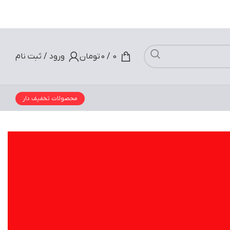
 نام
ار